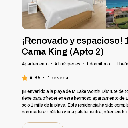
¡Renovado y espacioso! 
Cama King (Apto 2)
Apartamento
·
4 huéspedes
·
1 dormitorio
·
1 bañ
4.95
·
1 reseña
¡Bienvenido a la playa de M Lake Worth! Disfrute de 
tiene para ofrecer en este hermoso apartamento de 1 
solo 1 milla de la playa. Esta residencia ha sido com
con maderas cálidas y una paleta neutra, ofreciendo 