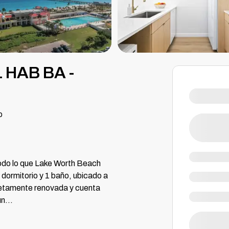
1 HAB BA -
o
todo lo que Lake Worth Beach
dormitorio y 1 baño, ubicado a
pletamente renovada y cuenta
un
...