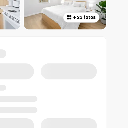
+
23 fotos